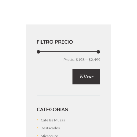
FILTRO PRECIO
Precio
Precio
Precio:
$198
—
$2,499
mínimo
máximo
Filtrar
CATEGORIAS
Cafe las Musas
Destacados
Micropure