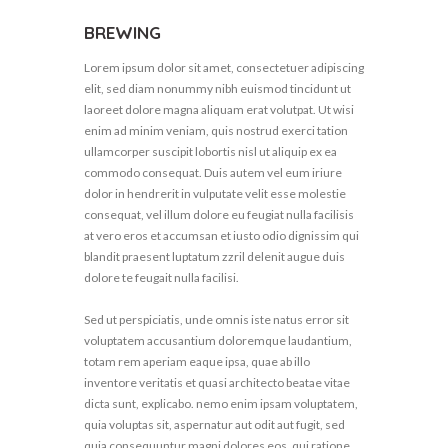
BREWING
Lorem ipsum dolor sit amet, consectetuer adipiscing
elit, sed diam nonummy nibh euismod tincidunt ut
laoreet dolore magna aliquam erat volutpat. Ut wisi
enim ad minim veniam, quis nostrud exerci tation
ullamcorper suscipit lobortis nisl ut aliquip ex ea
commodo consequat. Duis autem vel eum iriure
dolor in hendrerit in vulputate velit esse molestie
consequat, vel illum dolore eu feugiat nulla facilisis
at vero eros et accumsan et iusto odio dignissim qui
blandit praesent luptatum zzril delenit augue duis
dolore te feugait nulla facilisi.
Sed ut perspiciatis, unde omnis iste natus error sit
voluptatem accusantium doloremque laudantium,
totam rem aperiam eaque ipsa, quae ab illo
inventore veritatis et quasi architecto beatae vitae
dicta sunt, explicabo. nemo enim ipsam voluptatem,
quia voluptas sit, aspernatur aut odit aut fugit, sed
quia consequuntur magni dolores eos, qui ratione