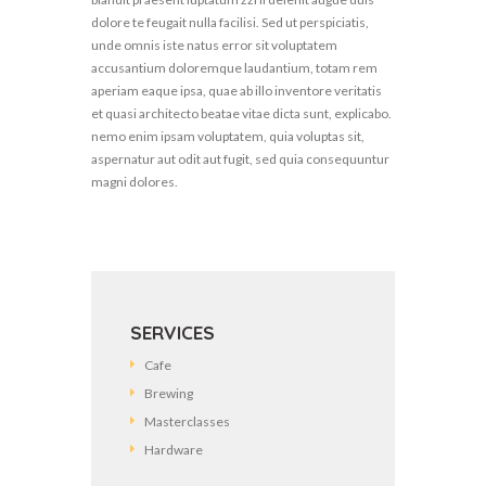
dolore te feugait nulla facilisi. Sed ut perspiciatis,
unde omnis iste natus error sit voluptatem
accusantium doloremque laudantium, totam rem
aperiam eaque ipsa, quae ab illo inventore veritatis
et quasi architecto beatae vitae dicta sunt, explicabo.
nemo enim ipsam voluptatem, quia voluptas sit,
aspernatur aut odit aut fugit, sed quia consequuntur
magni dolores.
SERVICES
Cafe
Brewing
Masterclasses
Hardware