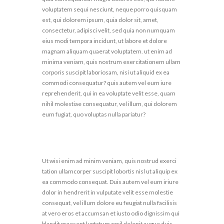
voluptatem sequi nesciunt, neque porro quisquam
est, qui dolorem ipsum, quia dolor sit, amet,
consectetur, adipisci velit, sed quia non numquam
eius modi tempora incidunt, ut labore et dolore
magnam aliquam quaerat voluptatem. ut enim ad
minima veniam, quis nostrum exercitationem ullam
corporis suscipit laboriosam, nisi ut aliquid ex ea
commodi consequatur? quis autem vel eum iure
reprehenderit, qui in ea voluptate velit esse, quam
nihil molestiae consequatur, vel illum, qui dolorem
eum fugiat, quo voluptas nulla pariatur?
Ut wisi enim ad minim veniam, quis nostrud exerci
tation ullamcorper suscipit lobortis nisl ut aliquip ex
ea commodo consequat. Duis autem vel eum iriure
dolor in hendrerit in vulputate velit esse molestie
consequat, vel illum dolore eu feugiat nulla facilisis
at vero eros et accumsan et iusto odio dignissim qui
blandit praesent luptatum zzril delenit augue duis